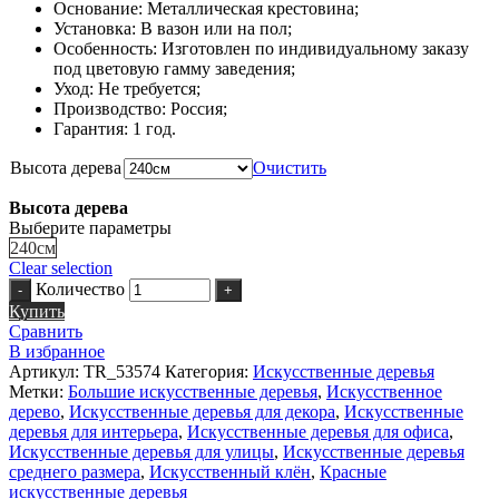
Основание: Металлическая крестовина;
Установка: В вазон или на пол;
Особенность: Изготовлен по индивидуальному заказу
под цветовую гамму заведения;
Уход: Не требуется;
Производство: Россия;
Гарантия: 1 год.
Высота дерева
Очистить
Высота дерева
Выберите параметры
240см
Clear selection
Количество
Купить
Сравнить
В избранное
Артикул:
TR_53574
Категория:
Искусственные деревья
Метки:
Большие искусственные деревья
,
Искусственное
дерево
,
Искусственные деревья для декора
,
Искусственные
деревья для интерьера
,
Искусственные деревья для офиса
,
Искусственные деревья для улицы
,
Искусственные деревья
среднего размера
,
Искусственный клён
,
Красные
искусственные деревья