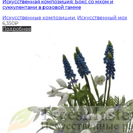
Искусственная композиция: Бокс со мхом и
суккулентами в розовой гамме
Искусственные композиции
,
Искусственный мох
6,350
₽
Подробнее