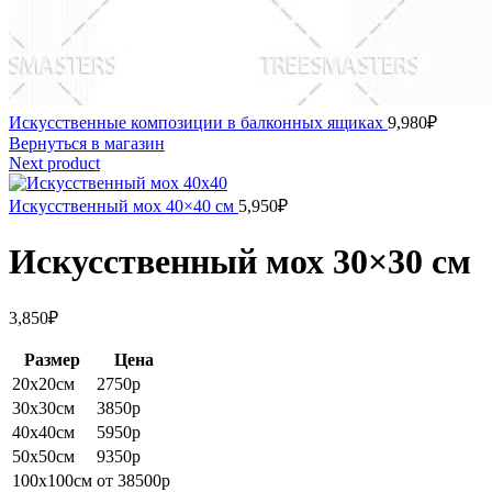
Искусственные композиции в балконных ящиках
9,980
₽
Вернуться в магазин
Next product
Искусственный мох 40×40 см
5,950
₽
Искусственный мох 30×30 см
3,850
₽
Размер
Цена
20х20см
2750р
30х30см
3850р
40х40см
5950р
50х50см
9350р
100х100см
от 38500р